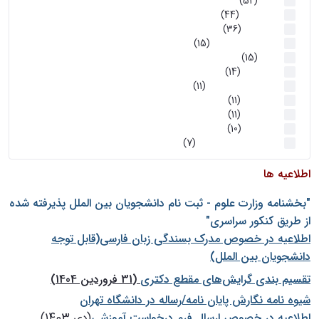
اخبار
(52)
سخنرانیها
(44)
رویدادها
(36)
اخبار و رویداد ها
(15)
اخبار
(15)
روز پروژه
(14)
کارگاه‌های آموزشی
(11)
روز پروژه
(11)
پژوهشی
(11)
رویدادها
(10)
اخبار هوش و رباتیک
(7)
اطلاعیه ها
"بخشنامه وزارت علوم - ثبت نام دانشجويان بين الملل پذيرفته شده
از طريق كنكور سراسری"
اطلاعیه در خصوص مدرک بسندگی زبان فارسی(قابل توجه
دانشجویان بین الملل)
تقسیم بندی گرایش‌های مقطع دکتری
(31 فروردین 1404)
شيوه نامه نگارش پايان نامه/رساله در دانشگاه تهران
اطلاعیه در خصوص ارسال فرم درخواست آموزشی
(دی 1403)