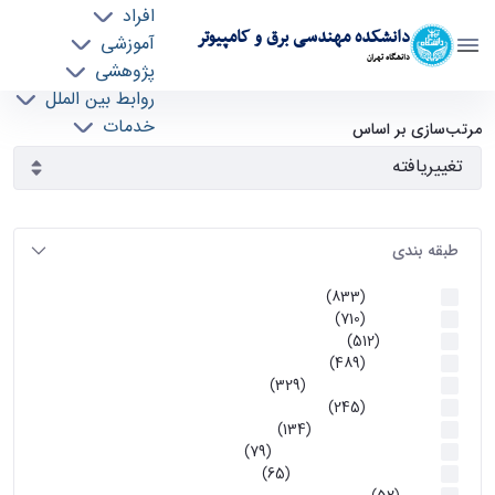
افراد
دانشکده مهندسی برق و کامپیوتر
آموزشی
دانشگاه تهران
پژوهشی
روابط بین الملل
آرشیو اطلاعیه ها - ece- دانشکده مهندسی برق و
خدمات
مرتب‌سازی بر اساس
جذب نیرو
کامپیوتر
طبقه بندی
اطلاعیه ها
(833)
اطلاعیه ها
(710)
آموزشی
(512)
اطلاعیه ها
(489)
اطلاعیه‌های‌ آموزشی
(329)
اطلاعیه ها
(245)
اطلاعیه‌های عمومی
(134)
معاونت تحصیلات تکمیلی
(79)
اخبار آموزش کارشناسی
(65)