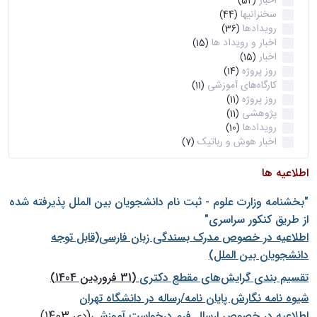
اخبار
(52)
سخنرانیها
(44)
رویدادها
(36)
اخبار و رویداد ها
(15)
اخبار
(15)
روز پروژه
(14)
کارگاه‌های آموزشی
(11)
روز پروژه
(11)
پژوهشی
(11)
رویدادها
(10)
اخبار هوش و رباتیک
(7)
اطلاعیه ها
"بخشنامه وزارت علوم - ثبت نام دانشجويان بين الملل پذيرفته شده
از طريق كنكور سراسری"
اطلاعیه در خصوص مدرک بسندگی زبان فارسی(قابل توجه
دانشجویان بین الملل)
تقسیم بندی گرایش‌های مقطع دکتری
(31 فروردین 1404)
شيوه نامه نگارش پايان نامه/رساله در دانشگاه تهران
اطلاعیه در خصوص ارسال فرم درخواست آموزشی
(دی 1403)