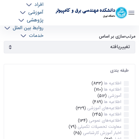
افراد
دانشکده مهندسی برق و کامپیوتر
آموزشی
دانشگاه تهران
پژوهشی
روابط بین الملل
آرشیو اطلاعیه ها - ece- دانشکده مهندسی برق و
خدمات
مرتب‌سازی بر اساس
جذب نیرو
کامپیوتر
طبقه بندی
اطلاعیه ها
(833)
اطلاعیه ها
(710)
آموزشی
(512)
اطلاعیه ها
(489)
اطلاعیه‌های‌ آموزشی
(329)
اطلاعیه ها
(245)
اطلاعیه‌های عمومی
(134)
معاونت تحصیلات تکمیلی
(79)
اخبار آموزش کارشناسی
(65)