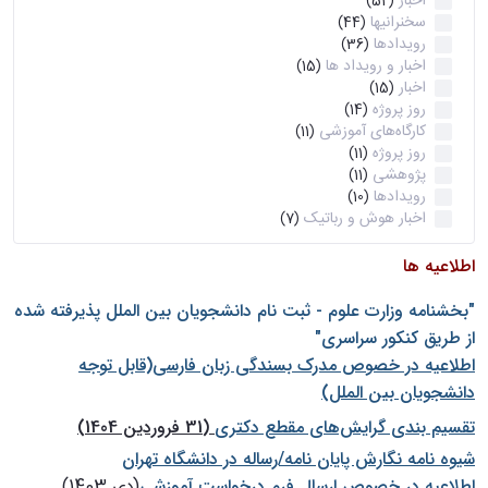
اخبار
(52)
سخنرانیها
(44)
رویدادها
(36)
اخبار و رویداد ها
(15)
اخبار
(15)
روز پروژه
(14)
کارگاه‌های آموزشی
(11)
روز پروژه
(11)
پژوهشی
(11)
رویدادها
(10)
اخبار هوش و رباتیک
(7)
اطلاعیه ها
"بخشنامه وزارت علوم - ثبت نام دانشجويان بين الملل پذيرفته شده
از طريق كنكور سراسری"
اطلاعیه در خصوص مدرک بسندگی زبان فارسی(قابل توجه
دانشجویان بین الملل)
تقسیم بندی گرایش‌های مقطع دکتری
(31 فروردین 1404)
شيوه نامه نگارش پايان نامه/رساله در دانشگاه تهران
اطلاعیه در خصوص ارسال فرم درخواست آموزشی
(دی 1403)