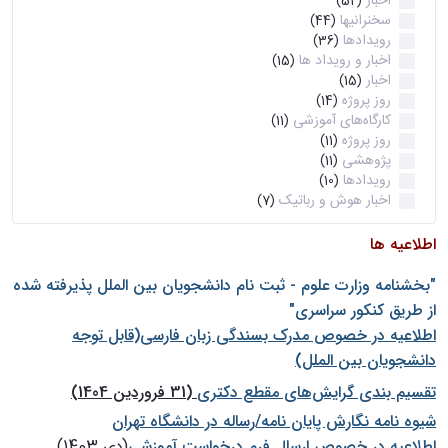
اخبار
(52)
سخنرانیها
(44)
رویدادها
(36)
اخبار و رویداد ها
(15)
اخبار
(15)
روز پروژه
(14)
کارگاه‌های آموزشی
(11)
روز پروژه
(11)
پژوهشی
(11)
رویدادها
(10)
اخبار هوش و رباتیک
(7)
اطلاعیه ها
"بخشنامه وزارت علوم - ثبت نام دانشجويان بين الملل پذيرفته شده
از طريق كنكور سراسری"
اطلاعیه در خصوص مدرک بسندگی زبان فارسی(قابل توجه
دانشجویان بین الملل)
تقسیم بندی گرایش‌های مقطع دکتری
(31 فروردین 1404)
شيوه نامه نگارش پايان نامه/رساله در دانشگاه تهران
اطلاعیه در خصوص ارسال فرم درخواست آموزشی
(دی 1403)