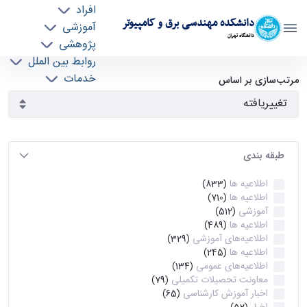
افراد
دانشکده مهندسی برق و کامپیوتر
آموزشی
دانشگاه تهران
پژوهشی
روابط بین الملل
آرشیو اطلاعیه ها - ece- دانشکده مهندسی برق و
خدمات
مرتب‌سازی بر اساس
جذب نیرو
کامپیوتر
طبقه بندی
اطلاعیه ها
(833)
اطلاعیه ها
(710)
آموزشی
(512)
اطلاعیه ها
(489)
اطلاعیه‌های‌ آموزشی
(329)
اطلاعیه ها
(245)
اطلاعیه‌های عمومی
(134)
معاونت تحصیلات تکمیلی
(79)
اخبار آموزش کارشناسی
(65)