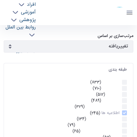
افراد
دانشکده مهندسی برق و کامپیوتر
آموزشی
دانشگاه تهران
پژوهشی
روابط بین الملل
آرشیو اطلاعیه ها - ece- دانشکده مهندسی برق و
خدمات
مرتب‌سازی بر اساس
جذب نیرو
کامپیوتر
طبقه بندی
اطلاعیه ها
(833)
اطلاعیه ها
(710)
آموزشی
(512)
اطلاعیه ها
(489)
اطلاعیه‌های‌ آموزشی
(329)
اطلاعیه ها
(245)
اطلاعیه‌های عمومی
(134)
معاونت تحصیلات تکمیلی
(79)
اخبار آموزش کارشناسی
(65)