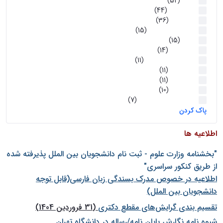
اخبار
(52)
سخنرانیها
(44)
رویدادها
(36)
اخبار و رویداد ها
(15)
اخبار
(15)
روز پروژه
(14)
کارگاه‌های آموزشی
(11)
روز پروژه
(11)
پژوهشی
(11)
رویدادها
(10)
اخبار هوش و رباتیک
(7)
پاک کردن
اطلاعیه ها
"بخشنامه وزارت علوم - ثبت نام دانشجويان بين الملل پذيرفته شده
از طريق كنكور سراسری"
اطلاعیه در خصوص مدرک بسندگی زبان فارسی(قابل توجه
دانشجویان بین الملل)
تقسیم بندی گرایش‌های مقطع دکتری
(31 فروردین 1404)
شيوه نامه نگارش پايان نامه/رساله در دانشگاه تهران