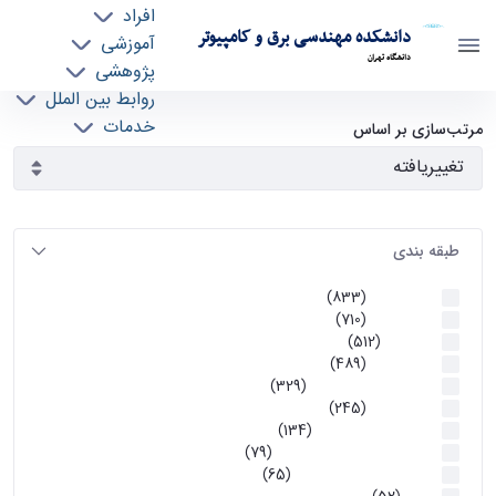
افراد
دانشکده مهندسی برق و کامپیوتر
آموزشی
دانشگاه تهران
پژوهشی
روابط بین الملل
آرشیو اطلاعیه ها - ece- دانشکده مهندسی برق و
خدمات
مرتب‌سازی بر اساس
جذب نیرو
کامپیوتر
طبقه بندی
اطلاعیه ها
(833)
اطلاعیه ها
(710)
آموزشی
(512)
اطلاعیه ها
(489)
اطلاعیه‌های‌ آموزشی
(329)
اطلاعیه ها
(245)
اطلاعیه‌های عمومی
(134)
معاونت تحصیلات تکمیلی
(79)
اخبار آموزش کارشناسی
(65)