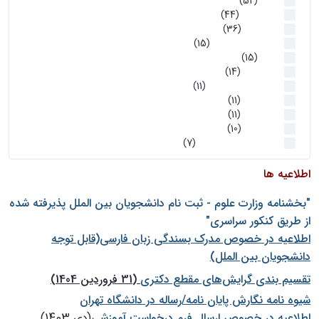
اخبار
(52)
سخنرانیها
(44)
رویدادها
(36)
اخبار و رویداد ها
(15)
اخبار
(15)
روز پروژه
(14)
کارگاه‌های آموزشی
(11)
روز پروژه
(11)
پژوهشی
(11)
رویدادها
(10)
اخبار هوش و رباتیک
(7)
اطلاعیه ها
"بخشنامه وزارت علوم - ثبت نام دانشجويان بين الملل پذيرفته شده
از طريق كنكور سراسری"
اطلاعیه در خصوص مدرک بسندگی زبان فارسی(قابل توجه
دانشجویان بین الملل)
تقسیم بندی گرایش‌های مقطع دکتری
(31 فروردین 1404)
شيوه نامه نگارش پايان نامه/رساله در دانشگاه تهران
اطلاعیه در خصوص ارسال فرم درخواست آموزشی
(دی 1403)