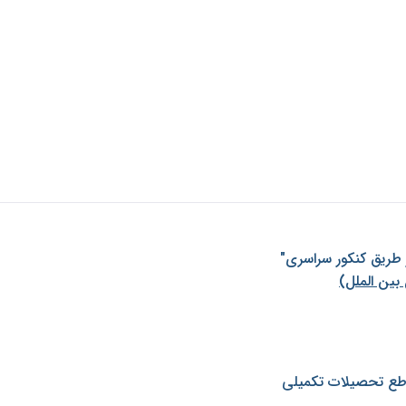
ز طريق كنكور سراسری"
بین الملل)
طع تحصیلات تکمیلی