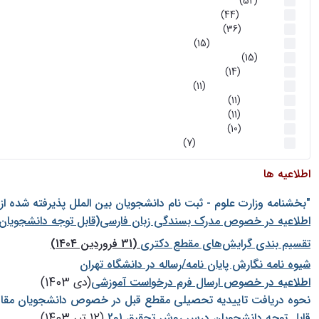
اخبار
(52)
سخنرانیها
(44)
رویدادها
(36)
اخبار و رویداد ها
(15)
اخبار
(15)
روز پروژه
(14)
کارگاه‌های آموزشی
(11)
روز پروژه
(11)
پژوهشی
(11)
رویدادها
(10)
اخبار هوش و رباتیک
(7)
اطلاعیه ها
"بخشنامه وزارت علوم - ثبت نام دانشجويان بين الملل پذيرفته شده ا
اطلاعیه در خصوص مدرک بسندگی زبان فارسی(قابل توجه دانشجویان 
تقسیم بندی گرایش‌های مقطع دکتری
(31 فروردین 1404)
شيوه نامه نگارش پايان نامه/رساله در دانشگاه تهران
اطلاعیه در خصوص ارسال فرم درخواست آموزشی
(دی 1403)
نحوه دریافت تاییدیه تحصیلی مقطع قبل در خصوص دانشجویان مقا
قابل توجه دانشجویان درس روش تحقیق 1و2
(12 تیر 1403)