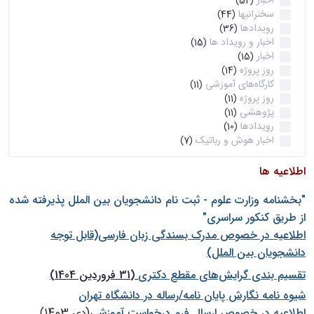
اخبار
(52)
سخنرانیها
(44)
رویدادها
(36)
اخبار و رویداد ها
(15)
اخبار
(15)
روز پروژه
(14)
کارگاه‌های آموزشی
(11)
روز پروژه
(11)
پژوهشی
(11)
رویدادها
(10)
اخبار هوش و رباتیک
(7)
اطلاعیه ها
"بخشنامه وزارت علوم - ثبت نام دانشجويان بين الملل پذيرفته شده
از طريق كنكور سراسری"
اطلاعیه در خصوص مدرک بسندگی زبان فارسی(قابل توجه
دانشجویان بین الملل)
تقسیم بندی گرایش‌های مقطع دکتری
(31 فروردین 1404)
شيوه نامه نگارش پايان نامه/رساله در دانشگاه تهران
اطلاعیه در خصوص ارسال فرم درخواست آموزشی
(دی 1403)