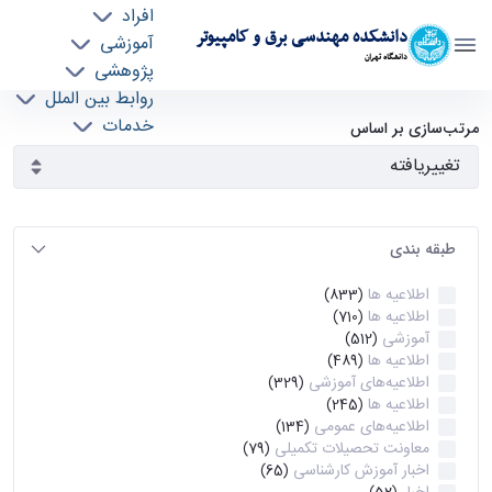
افراد
دانشکده مهندسی برق و کامپیوتر
آموزشی
دانشگاه تهران
پژوهشی
روابط بین الملل
آرشیو اطلاعیه ها - ece- دانشکده مهندسی برق و
خدمات
مرتب‌سازی بر اساس
جذب نیرو
کامپیوتر
طبقه بندی
اطلاعیه ها
(833)
اطلاعیه ها
(710)
آموزشی
(512)
اطلاعیه ها
(489)
اطلاعیه‌های‌ آموزشی
(329)
اطلاعیه ها
(245)
اطلاعیه‌های عمومی
(134)
معاونت تحصیلات تکمیلی
(79)
اخبار آموزش کارشناسی
(65)