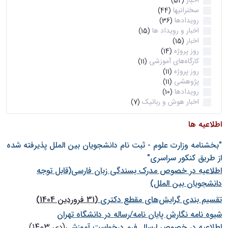
اخبار
(52)
سخنرانیها
(44)
رویدادها
(36)
اخبار و رویداد ها
(15)
اخبار
(15)
روز پروژه
(14)
کارگاه‌های آموزشی
(11)
روز پروژه
(11)
پژوهشی
(11)
رویدادها
(10)
اخبار هوش و رباتیک
(7)
اطلاعیه ها
"بخشنامه وزارت علوم - ثبت نام دانشجويان بين الملل پذيرفته شده
از طريق كنكور سراسری"
اطلاعیه در خصوص مدرک بسندگی زبان فارسی(قابل توجه
دانشجویان بین الملل)
تقسیم بندی گرایش‌های مقطع دکتری
(31 فروردین 1404)
شيوه نامه نگارش پايان نامه/رساله در دانشگاه تهران
اطلاعیه در خصوص ارسال فرم درخواست آموزشی
(دی 1403)