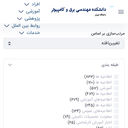
افراد
دانشکده مهندسی برق و کامپیوتر
آموزشی
دانشگاه تهران
پژوهشی
روابط بین الملل
آرشیو اطلاعیه ها - ece- دانشکده مهندسی برق و
خدمات
مرتب‌سازی بر اساس
جذب نیرو
کامپیوتر
طبقه بندی
اطلاعیه ها
(833)
اطلاعیه ها
(710)
آموزشی
(512)
اطلاعیه ها
(489)
اطلاعیه‌های‌ آموزشی
(329)
اطلاعیه ها
(245)
اطلاعیه‌های عمومی
(134)
معاونت تحصیلات تکمیلی
(79)
اخبار آموزش کارشناسی
(65)