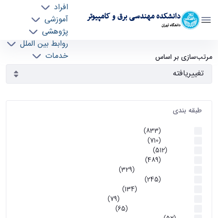
افراد
دانشکده مهندسی برق و کامپیوتر
آموزشی
دانشگاه تهران
پژوهشی
روابط بین الملل
آرشیو اطلاعیه ها - ece- دانشکده مهندسی برق و
خدمات
مرتب‌سازی بر اساس
جذب نیرو
کامپیوتر
طبقه بندی
اطلاعیه ها
(833)
اطلاعیه ها
(710)
آموزشی
(512)
اطلاعیه ها
(489)
اطلاعیه‌های‌ آموزشی
(329)
اطلاعیه ها
(245)
اطلاعیه‌های عمومی
(134)
معاونت تحصیلات تکمیلی
(79)
اخبار آموزش کارشناسی
(65)