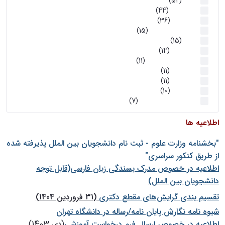
اخبار
(52)
سخنرانیها
(44)
رویدادها
(36)
اخبار و رویداد ها
(15)
اخبار
(15)
روز پروژه
(14)
کارگاه‌های آموزشی
(11)
روز پروژه
(11)
پژوهشی
(11)
رویدادها
(10)
اخبار هوش و رباتیک
(7)
اطلاعیه ها
"بخشنامه وزارت علوم - ثبت نام دانشجويان بين الملل پذيرفته شده
از طريق كنكور سراسری"
اطلاعیه در خصوص مدرک بسندگی زبان فارسی(قابل توجه
دانشجویان بین الملل)
تقسیم بندی گرایش‌های مقطع دکتری
(31 فروردین 1404)
شيوه نامه نگارش پايان نامه/رساله در دانشگاه تهران
اطلاعیه در خصوص ارسال فرم درخواست آموزشی
(دی 1403)