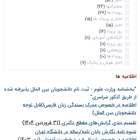
اخبار
(52)
سخنرانیها
(44)
رویدادها
(36)
اخبار و رویداد ها
(15)
اخبار
(15)
روز پروژه
(14)
کارگاه‌های آموزشی
(11)
روز پروژه
(11)
پژوهشی
(11)
رویدادها
(10)
اخبار هوش و رباتیک
(7)
اطلاعیه ها
"بخشنامه وزارت علوم - ثبت نام دانشجويان بين الملل پذيرفته شده
از طريق كنكور سراسری"
اطلاعیه در خصوص مدرک بسندگی زبان فارسی(قابل توجه
دانشجویان بین الملل)
تقسیم بندی گرایش‌های مقطع دکتری
(31 فروردین 1404)
شيوه نامه نگارش پايان نامه/رساله در دانشگاه تهران
اطلاعیه در خصوص ارسال فرم درخواست آموزشی
(دی 1403)