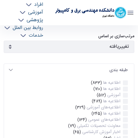
افراد
دانشکده مهندسی برق و کامپیوتر
آموزشی
دانشگاه تهران
پژوهشی
روابط بین الملل
آرشیو اطلاعیه ها - ece- دانشکده مهندسی برق و
خدمات
مرتب‌سازی بر اساس
جذب نیرو
کامپیوتر
طبقه بندی
اطلاعیه ها
(833)
اطلاعیه ها
(710)
آموزشی
(512)
اطلاعیه ها
(489)
اطلاعیه‌های‌ آموزشی
(329)
اطلاعیه ها
(245)
اطلاعیه‌های عمومی
(134)
معاونت تحصیلات تکمیلی
(79)
اخبار آموزش کارشناسی
(65)