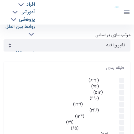
افراد
دانشکده مهندسی برق و کامپیوتر
آموزشی
دانشگاه تهران
پژوهشی
روابط بین الملل
آرشیو اطلاعیه ها - ece- دانشکده مهندسی برق و
خدمات
مرتب‌سازی بر اساس
جذب نیرو
کامپیوتر
طبقه بندی
اطلاعیه ها
(834)
اطلاعیه ها
(711)
آموزشی
(513)
اطلاعیه ها
(490)
اطلاعیه‌های‌ آموزشی
(329)
اطلاعیه ها
(246)
اطلاعیه‌های عمومی
(134)
معاونت تحصیلات تکمیلی
(79)
اخبار آموزش کارشناسی
(65)