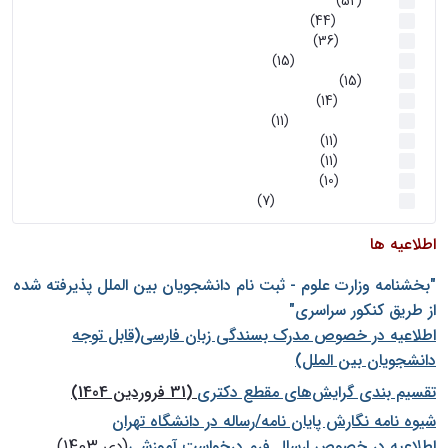
اخبار
(52)
سخنرانیها
(44)
رویدادها
(36)
اخبار و رویداد ها
(15)
اخبار
(15)
روز پروژه
(14)
کارگاه‌های آموزشی
(11)
روز پروژه
(11)
پژوهشی
(11)
رویدادها
(10)
اخبار هوش و رباتیک
(7)
اطلاعیه ها
"بخشنامه وزارت علوم - ثبت نام دانشجويان بين الملل پذيرفته شده
از طريق كنكور سراسری"
اطلاعیه در خصوص مدرک بسندگی زبان فارسی(قابل توجه
دانشجویان بین الملل)
تقسیم بندی گرایش‌های مقطع دکتری
(31 فروردین 1404)
شيوه نامه نگارش پايان نامه/رساله در دانشگاه تهران
اطلاعیه در خصوص ارسال فرم درخواست آموزشی
(دی 1403)