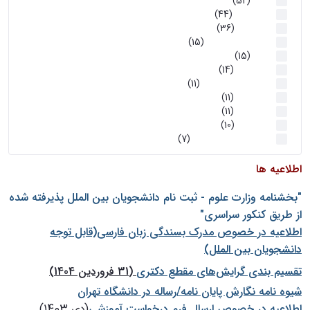
اخبار
(52)
سخنرانیها
(44)
رویدادها
(36)
اخبار و رویداد ها
(15)
اخبار
(15)
روز پروژه
(14)
کارگاه‌های آموزشی
(11)
روز پروژه
(11)
پژوهشی
(11)
رویدادها
(10)
اخبار هوش و رباتیک
(7)
اطلاعیه ها
"بخشنامه وزارت علوم - ثبت نام دانشجويان بين الملل پذيرفته شده
از طريق كنكور سراسری"
اطلاعیه در خصوص مدرک بسندگی زبان فارسی(قابل توجه
دانشجویان بین الملل)
تقسیم بندی گرایش‌های مقطع دکتری
(31 فروردین 1404)
شيوه نامه نگارش پايان نامه/رساله در دانشگاه تهران
اطلاعیه در خصوص ارسال فرم درخواست آموزشی
(دی 1403)