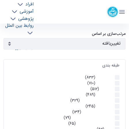
افراد
دانشکده مهندسی برق و کامپیوتر
آموزشی
دانشگاه تهران
پژوهشی
روابط بین الملل
آرشیو اطلاعیه ها - ece- دانشکده مهندسی برق و
خدمات
مرتب‌سازی بر اساس
جذب نیرو
کامپیوتر
طبقه بندی
اطلاعیه ها
(833)
اطلاعیه ها
(710)
آموزشی
(512)
اطلاعیه ها
(489)
اطلاعیه‌های‌ آموزشی
(329)
اطلاعیه ها
(245)
اطلاعیه‌های عمومی
(134)
معاونت تحصیلات تکمیلی
(79)
اخبار آموزش کارشناسی
(65)