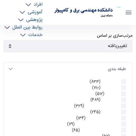
افراد
دانشکده مهندسی برق و کامپیوتر
آموزشی
دانشگاه تهران
پژوهشی
روابط بین الملل
آرشیو اطلاعیه ها - ece- دانشکده مهندسی برق و
خدمات
مرتب‌سازی بر اساس
جذب نیرو
کامپیوتر
طبقه بندی
اطلاعیه ها
(833)
اطلاعیه ها
(710)
آموزشی
(512)
اطلاعیه ها
(489)
اطلاعیه‌های‌ آموزشی
(329)
اطلاعیه ها
(245)
اطلاعیه‌های عمومی
(134)
معاونت تحصیلات تکمیلی
(79)
اخبار آموزش کارشناسی
(65)