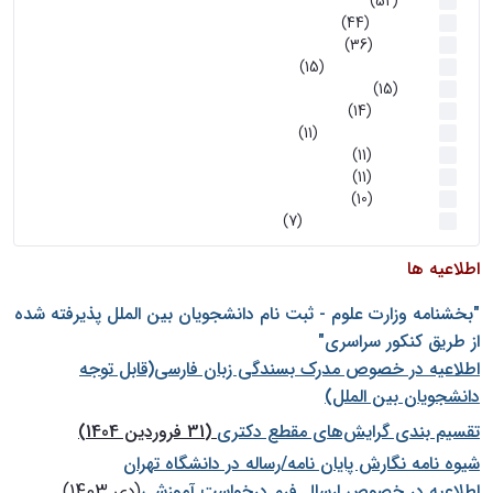
اخبار
(52)
سخنرانیها
(44)
رویدادها
(36)
اخبار و رویداد ها
(15)
اخبار
(15)
روز پروژه
(14)
کارگاه‌های آموزشی
(11)
روز پروژه
(11)
پژوهشی
(11)
رویدادها
(10)
اخبار هوش و رباتیک
(7)
اطلاعیه ها
"بخشنامه وزارت علوم - ثبت نام دانشجويان بين الملل پذيرفته شده
از طريق كنكور سراسری"
اطلاعیه در خصوص مدرک بسندگی زبان فارسی(قابل توجه
دانشجویان بین الملل)
تقسیم بندی گرایش‌های مقطع دکتری
(31 فروردین 1404)
شيوه نامه نگارش پايان نامه/رساله در دانشگاه تهران
اطلاعیه در خصوص ارسال فرم درخواست آموزشی
(دی 1403)