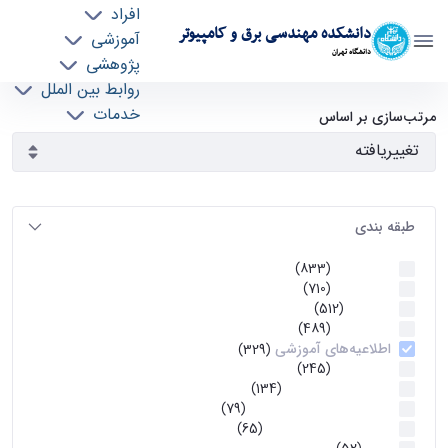
افراد
دانشکده مهندسی برق و کامپیوتر
آموزشی
دانشگاه تهران
پژوهشی
روابط بین الملل
آرشیو اطلاعیه ها - ece- دانشکده مهندسی برق و
خدمات
مرتب‌سازی بر اساس
جذب نیرو
کامپیوتر
طبقه بندی
اطلاعیه ها
(833)
اطلاعیه ها
(710)
آموزشی
(512)
اطلاعیه ها
(489)
اطلاعیه‌های‌ آموزشی
(329)
اطلاعیه ها
(245)
اطلاعیه‌های عمومی
(134)
معاونت تحصیلات تکمیلی
(79)
اخبار آموزش کارشناسی
(65)