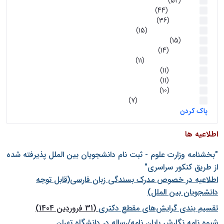
اخبار
(52)
سخنرانیها
(44)
رویدادها
(36)
اخبار و رویداد ها
(15)
اخبار
(15)
روز پروژه
(14)
کارگاه‌های آموزشی
(11)
روز پروژه
(11)
پژوهشی
(11)
رویدادها
(10)
اخبار هوش و رباتیک
(7)
پاک کردن
اطلاعیه ها
"بخشنامه وزارت علوم - ثبت نام دانشجويان بين الملل پذيرفته شده
از طريق كنكور سراسری"
اطلاعیه در خصوص مدرک بسندگی زبان فارسی(قابل توجه
دانشجویان بین الملل)
تقسیم بندی گرایش‌های مقطع دکتری
(31 فروردین 1404)
شيوه نامه نگارش پايان نامه/رساله در دانشگاه تهران