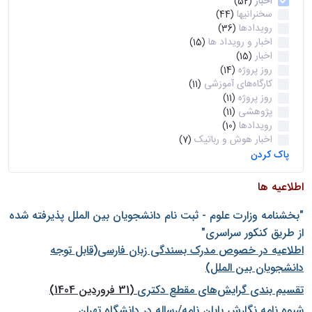
اخبار
(52)
سخنرانیها
(44)
رویدادها
(36)
اخبار و رویداد ها
(15)
اخبار
(15)
روز پروژه
(14)
کارگاه‌های آموزشی
(11)
روز پروژه
(11)
پژوهشی
(11)
رویدادها
(10)
اخبار هوش و رباتیک
(7)
پاک کردن
اطلاعیه ها
"بخشنامه وزارت علوم - ثبت نام دانشجويان بين الملل پذيرفته شده
از طريق كنكور سراسری"
اطلاعیه در خصوص مدرک بسندگی زبان فارسی(قابل توجه
دانشجویان بین الملل)
تقسیم بندی گرایش‌های مقطع دکتری
(31 فروردین 1404)
شيوه نامه نگارش پايان نامه/رساله در دانشگاه تهران