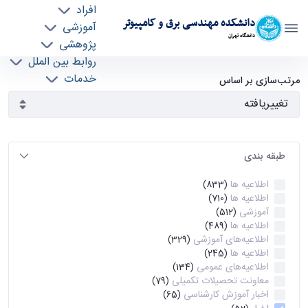
افراد
دانشکده مهندسی برق و کامپیوتر
آموزشی
دانشگاه تهران
پژوهشی
روابط بین الملل
آرشیو اطلاعیه ها - ece- دانشکده مهندسی برق و
خدمات
مرتب‌سازی بر اساس
جذب نیرو
کامپیوتر
طبقه بندی
اطلاعیه ها
(833)
اطلاعیه ها
(710)
آموزشی
(512)
اطلاعیه ها
(489)
اطلاعیه‌های‌ آموزشی
(329)
اطلاعیه ها
(245)
اطلاعیه‌های عمومی
(134)
معاونت تحصیلات تکمیلی
(79)
اخبار آموزش کارشناسی
(65)