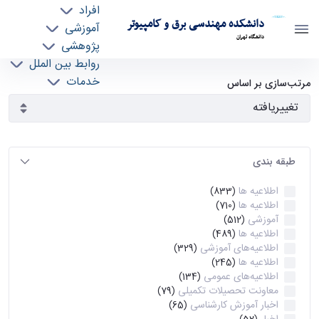
افراد
دانشکده مهندسی برق و کامپیوتر
آموزشی
دانشگاه تهران
پژوهشی
روابط بین الملل
آرشیو اطلاعیه ها - ece- دانشکده مهندسی برق و
خدمات
مرتب‌سازی بر اساس
جذب نیرو
کامپیوتر
طبقه بندی
اطلاعیه ها
(833)
اطلاعیه ها
(710)
آموزشی
(512)
اطلاعیه ها
(489)
اطلاعیه‌های‌ آموزشی
(329)
اطلاعیه ها
(245)
اطلاعیه‌های عمومی
(134)
معاونت تحصیلات تکمیلی
(79)
اخبار آموزش کارشناسی
(65)