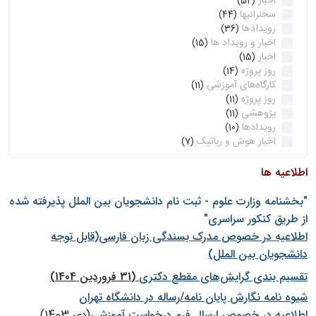
اخبار
(52)
سخنرانیها
(44)
رویدادها
(36)
اخبار و رویداد ها
(15)
اخبار
(15)
روز پروژه
(14)
کارگاه‌های آموزشی
(11)
روز پروژه
(11)
پژوهشی
(11)
رویدادها
(10)
اخبار هوش و رباتیک
(7)
اطلاعیه ها
"بخشنامه وزارت علوم - ثبت نام دانشجويان بين الملل پذيرفته شده
از طريق كنكور سراسری"
اطلاعیه در خصوص مدرک بسندگی زبان فارسی(قابل توجه
دانشجویان بین الملل)
تقسیم بندی گرایش‌های مقطع دکتری
(31 فروردین 1404)
شيوه نامه نگارش پايان نامه/رساله در دانشگاه تهران
اطلاعیه در خصوص ارسال فرم درخواست آموزشی
(دی 1403)