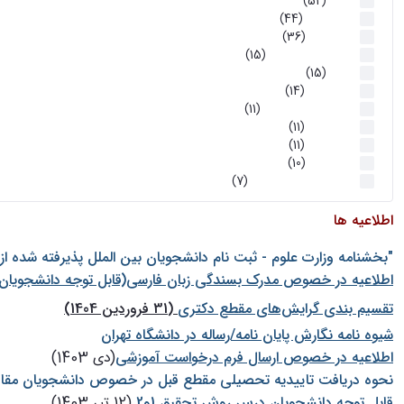
اخبار
(52)
سخنرانیها
(44)
رویدادها
(36)
اخبار و رویداد ها
(15)
اخبار
(15)
روز پروژه
(14)
کارگاه‌های آموزشی
(11)
روز پروژه
(11)
پژوهشی
(11)
رویدادها
(10)
اخبار هوش و رباتیک
(7)
اطلاعیه ها
"بخشنامه وزارت علوم - ثبت نام دانشجويان بين الملل پذيرفته شده ا
اطلاعیه در خصوص مدرک بسندگی زبان فارسی(قابل توجه دانشجویان 
تقسیم بندی گرایش‌های مقطع دکتری
(31 فروردین 1404)
شيوه نامه نگارش پايان نامه/رساله در دانشگاه تهران
اطلاعیه در خصوص ارسال فرم درخواست آموزشی
(دی 1403)
نحوه دریافت تاییدیه تحصیلی مقطع قبل در خصوص دانشجویان مقا
قابل توجه دانشجویان درس روش تحقیق 1و2
(12 تیر 1403)