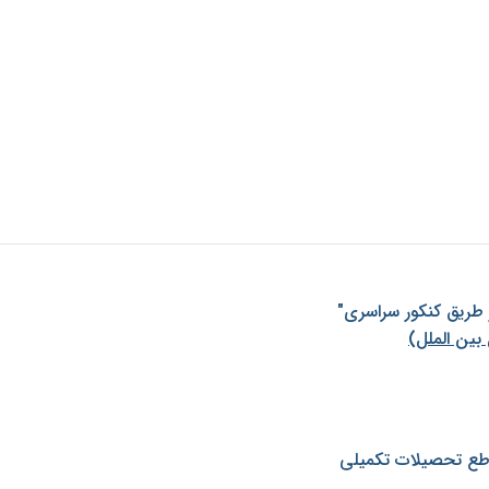
ز طريق كنكور سراسری"
بین الملل)
طع تحصیلات تکمیلی