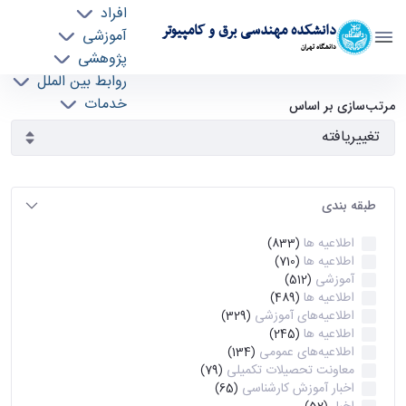
افراد
دانشکده مهندسی برق و کامپیوتر
آموزشی
دانشگاه تهران
پژوهشی
روابط بین الملل
آرشیو اطلاعیه ها - ece- دانشکده مهندسی برق و
خدمات
مرتب‌سازی بر اساس
جذب نیرو
کامپیوتر
طبقه بندی
اطلاعیه ها
(833)
اطلاعیه ها
(710)
آموزشی
(512)
اطلاعیه ها
(489)
اطلاعیه‌های‌ آموزشی
(329)
اطلاعیه ها
(245)
اطلاعیه‌های عمومی
(134)
معاونت تحصیلات تکمیلی
(79)
اخبار آموزش کارشناسی
(65)