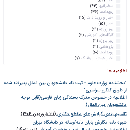
اخبار
(52)
سخنرانیها
(44)
رویدادها
(36)
اخبار و رویداد ها
(15)
اخبار
(15)
روز پروژه
(14)
کارگاه‌های آموزشی
(11)
روز پروژه
(11)
پژوهشی
(11)
رویدادها
(10)
اخبار هوش و رباتیک
(7)
اطلاعیه ها
"بخشنامه وزارت علوم - ثبت نام دانشجويان بين الملل پذيرفته شده
از طريق كنكور سراسری"
اطلاعیه در خصوص مدرک بسندگی زبان فارسی(قابل توجه
دانشجویان بین الملل)
تقسیم بندی گرایش‌های مقطع دکتری
(31 فروردین 1404)
شيوه نامه نگارش پايان نامه/رساله در دانشگاه تهران
اطلاعیه در خصوص ارسال فرم درخواست آموزشی
(دی 1403)