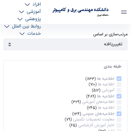
افراد
دانشکده مهندسی برق و کامپیوتر
آموزشی
دانشگاه تهران
پژوهشی
روابط بین الملل
آرشیو اطلاعیه ها - ece- دانشکده مهندسی برق و
خدمات
مرتب‌سازی بر اساس
جذب نیرو
کامپیوتر
طبقه بندی
اطلاعیه ها
(833)
اطلاعیه ها
(710)
آموزشی
(512)
اطلاعیه ها
(489)
اطلاعیه‌های‌ آموزشی
(329)
اطلاعیه ها
(245)
اطلاعیه‌های عمومی
(134)
معاونت تحصیلات تکمیلی
(79)
اخبار آموزش کارشناسی
(65)