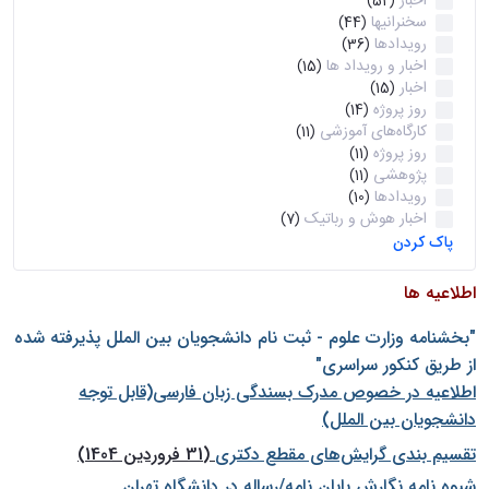
اخبار
(52)
سخنرانیها
(44)
رویدادها
(36)
اخبار و رویداد ها
(15)
اخبار
(15)
روز پروژه
(14)
کارگاه‌های آموزشی
(11)
روز پروژه
(11)
پژوهشی
(11)
رویدادها
(10)
اخبار هوش و رباتیک
(7)
پاک کردن
اطلاعیه ها
"بخشنامه وزارت علوم - ثبت نام دانشجويان بين الملل پذيرفته شده
از طريق كنكور سراسری"
اطلاعیه در خصوص مدرک بسندگی زبان فارسی(قابل توجه
دانشجویان بین الملل)
تقسیم بندی گرایش‌های مقطع دکتری
(31 فروردین 1404)
شيوه نامه نگارش پايان نامه/رساله در دانشگاه تهران