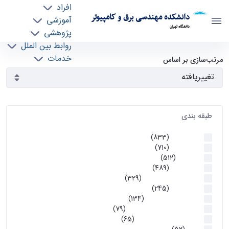
افراد
دانشکده مهندسی برق و کامپیوتر
آموزشی
دانشگاه تهران
پژوهشی
روابط بین الملل
آرشیو اطلاعیه ها - ece- دانشکده مهندسی برق و
خدمات
مرتب‌سازی بر اساس
جذب نیرو
کامپیوتر
طبقه بندی
اطلاعیه ها
(833)
اطلاعیه ها
(710)
آموزشی
(512)
اطلاعیه ها
(489)
اطلاعیه‌های‌ آموزشی
(329)
اطلاعیه ها
(245)
اطلاعیه‌های عمومی
(134)
معاونت تحصیلات تکمیلی
(79)
اخبار آموزش کارشناسی
(65)