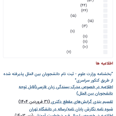
اخبار
(52)
سخنرانیها
(44)
رویدادها
(36)
اخبار و رویداد ها
(15)
اخبار
(15)
روز پروژه
(14)
کارگاه‌های آموزشی
(11)
روز پروژه
(11)
پژوهشی
(11)
رویدادها
(10)
اخبار هوش و رباتیک
(7)
اطلاعیه ها
"بخشنامه وزارت علوم - ثبت نام دانشجويان بين الملل پذيرفته شده
از طريق كنكور سراسری"
اطلاعیه در خصوص مدرک بسندگی زبان فارسی(قابل توجه
دانشجویان بین الملل)
تقسیم بندی گرایش‌های مقطع دکتری
(31 فروردین 1404)
شيوه نامه نگارش پايان نامه/رساله در دانشگاه تهران
اطلاعیه در خصوص ارسال فرم درخواست آموزشی
(دی 1403)