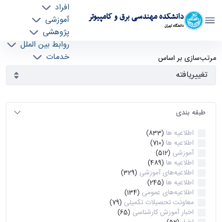
افراد
دانشکده مهندسی برق و کامپیوتر
آموزشی
دانشگاه تهران
پژوهشی
روابط بین الملل
آرشیو اطلاعیه ها - ece- دانشکده مهندسی برق و
خدمات
مرتب‌سازی بر اساس
جذب نیرو
کامپیوتر
طبقه بندی
اطلاعیه ها
(833)
اطلاعیه ها
(710)
آموزشی
(512)
اطلاعیه ها
(489)
اطلاعیه‌های‌ آموزشی
(329)
اطلاعیه ها
(245)
اطلاعیه‌های عمومی
(134)
معاونت تحصیلات تکمیلی
(79)
اخبار آموزش کارشناسی
(65)