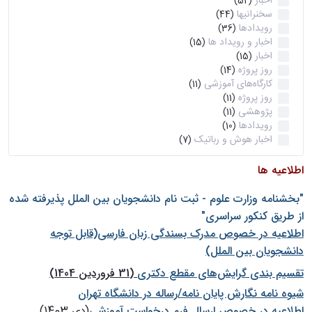
اخبار
(52)
سخنرانیها
(44)
رویدادها
(36)
اخبار و رویداد ها
(15)
اخبار
(15)
روز پروژه
(14)
کارگاه‌های آموزشی
(11)
روز پروژه
(11)
پژوهشی
(11)
رویدادها
(10)
اخبار هوش و رباتیک
(7)
اطلاعیه ها
"بخشنامه وزارت علوم - ثبت نام دانشجويان بين الملل پذيرفته شده
از طريق كنكور سراسری"
اطلاعیه در خصوص مدرک بسندگی زبان فارسی(قابل توجه
دانشجویان بین الملل)
تقسیم بندی گرایش‌های مقطع دکتری
(31 فروردین 1404)
شيوه نامه نگارش پايان نامه/رساله در دانشگاه تهران
اطلاعیه در خصوص ارسال فرم درخواست آموزشی
(دی 1403)