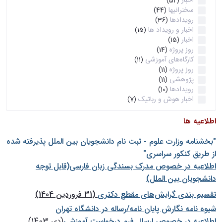
اخبار
(52)
سخنرانیها
(44)
رویدادها
(36)
اخبار و رویداد ها
(15)
اخبار
(15)
روز پروژه
(14)
کارگاه‌های آموزشی
(11)
روز پروژه
(11)
پژوهشی
(11)
رویدادها
(10)
اخبار هوش و رباتیک
(7)
اطلاعیه ها
"بخشنامه وزارت علوم - ثبت نام دانشجويان بين الملل پذيرفته شده
از طريق كنكور سراسری"
اطلاعیه در خصوص مدرک بسندگی زبان فارسی(قابل توجه
دانشجویان بین الملل)
تقسیم بندی گرایش‌های مقطع دکتری
(31 فروردین 1404)
شيوه نامه نگارش پايان نامه/رساله در دانشگاه تهران
اطلاعیه در خصوص ارسال فرم درخواست آموزشی
(دی 1403)