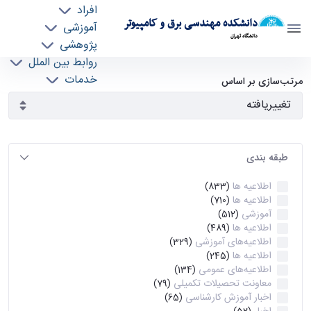
افراد
دانشکده مهندسی برق و کامپیوتر
آموزشی
دانشگاه تهران
پژوهشی
روابط بین الملل
آرشیو اطلاعیه ها - ece- دانشکده مهندسی برق و
خدمات
مرتب‌سازی بر اساس
جذب نیرو
کامپیوتر
طبقه بندی
اطلاعیه ها
(833)
اطلاعیه ها
(710)
آموزشی
(512)
اطلاعیه ها
(489)
اطلاعیه‌های‌ آموزشی
(329)
اطلاعیه ها
(245)
اطلاعیه‌های عمومی
(134)
معاونت تحصیلات تکمیلی
(79)
اخبار آموزش کارشناسی
(65)