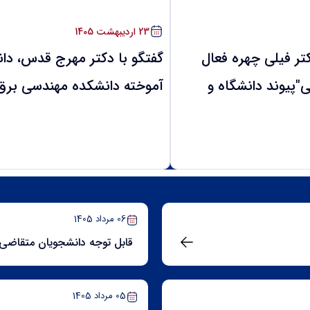
Focus third slide
Focus second slide
Focus first slide