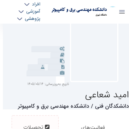
افراد
دانشکده مهندسی برق و کامپیوتر
آموزشی
ارتباط با صنعت
دانشگاه تهران
پژوهشی
پایان نامه‌ها
کتب
روابط بین الملل
پروفایل اساتید - ece- دانشکده مهندسی برق و
مقالات
دروس
خدمات
کامپیوتر
فعالیت‌های اجرایی
جذب نیرو
خانه
استاد
تاریخ به‌روزرسانی: 1405/05/14
امید شعاعی
دانشکدگان ‌فنی / دانشکده مهندسی‌ برق‌ و کامپیوتر