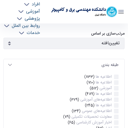
افراد
دانشکده مهندسی برق و کامپیوتر
آموزشی
دانشگاه تهران
پژوهشی
روابط بین الملل
آرشیو اطلاعیه ها - ece- دانشکده مهندسی برق و
خدمات
مرتب‌سازی بر اساس
جذب نیرو
کامپیوتر
طبقه بندی
اطلاعیه ها
(833)
اطلاعیه ها
(710)
آموزشی
(512)
اطلاعیه ها
(489)
اطلاعیه‌های‌ آموزشی
(329)
اطلاعیه ها
(245)
اطلاعیه‌های عمومی
(134)
معاونت تحصیلات تکمیلی
(79)
اخبار آموزش کارشناسی
(65)