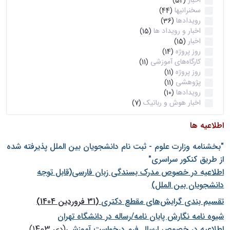
اخبار
(52)
سخنرانیها
(44)
رویدادها
(36)
اخبار و رویداد ها
(15)
اخبار
(15)
روز پروژه
(14)
کارگاه‌های آموزشی
(11)
روز پروژه
(11)
پژوهشی
(11)
رویدادها
(10)
اخبار هوش و رباتیک
(7)
اطلاعیه ها
"بخشنامه وزارت علوم - ثبت نام دانشجويان بين الملل پذيرفته شده
از طريق كنكور سراسری"
اطلاعیه در خصوص مدرک بسندگی زبان فارسی(قابل توجه
دانشجویان بین الملل)
تقسیم بندی گرایش‌های مقطع دکتری
(31 فروردین 1404)
شيوه نامه نگارش پايان نامه/رساله در دانشگاه تهران
اطلاعیه در خصوص ارسال فرم درخواست آموزشی
(دی 1403)