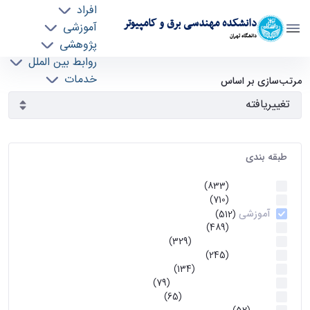
افراد
دانشکده مهندسی برق و کامپیوتر
آموزشی
دانشگاه تهران
پژوهشی
روابط بین الملل
آرشیو اطلاعیه ها - ece- دانشکده مهندسی برق و
خدمات
مرتب‌سازی بر اساس
جذب نیرو
کامپیوتر
طبقه بندی
اطلاعیه ها
(833)
اطلاعیه ها
(710)
آموزشی
(512)
اطلاعیه ها
(489)
اطلاعیه‌های‌ آموزشی
(329)
اطلاعیه ها
(245)
اطلاعیه‌های عمومی
(134)
معاونت تحصیلات تکمیلی
(79)
اخبار آموزش کارشناسی
(65)