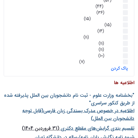
اخبار
(52)
سخنرانیها
(44)
رویدادها
(36)
اخبار و رویداد ها
(15)
اخبار
(15)
روز پروژه
(14)
کارگاه‌های آموزشی
(11)
روز پروژه
(11)
پژوهشی
(11)
رویدادها
(10)
اخبار هوش و رباتیک
(7)
پاک کردن
اطلاعیه ها
"بخشنامه وزارت علوم - ثبت نام دانشجويان بين الملل پذيرفته شده
از طريق كنكور سراسری"
اطلاعیه در خصوص مدرک بسندگی زبان فارسی(قابل توجه
دانشجویان بین الملل)
تقسیم بندی گرایش‌های مقطع دکتری
(31 فروردین 1404)
شيوه نامه نگارش پايان نامه/رساله در دانشگاه تهران