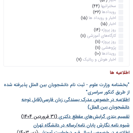
اخبار
(52)
سخنرانیها
(44)
رویدادها
(36)
اخبار و رویداد ها
(15)
اخبار
(15)
روز پروژه
(14)
کارگاه‌های آموزشی
(11)
روز پروژه
(11)
پژوهشی
(11)
رویدادها
(10)
اخبار هوش و رباتیک
(7)
اطلاعیه ها
"بخشنامه وزارت علوم - ثبت نام دانشجويان بين الملل پذيرفته شده
از طريق كنكور سراسری"
اطلاعیه در خصوص مدرک بسندگی زبان فارسی(قابل توجه
دانشجویان بین الملل)
تقسیم بندی گرایش‌های مقطع دکتری
(31 فروردین 1404)
شيوه نامه نگارش پايان نامه/رساله در دانشگاه تهران
اطلاعیه در خصوص ارسال فرم درخواست آموزشی
(دی 1403)