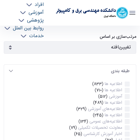
افراد
دانشکده مهندسی برق و کامپیوتر
آموزشی
دانشگاه تهران
پژوهشی
روابط بین الملل
آرشیو اطلاعیه ها - ece- دانشکده مهندسی برق و
خدمات
مرتب‌سازی بر اساس
جذب نیرو
کامپیوتر
طبقه بندی
اطلاعیه ها
(833)
اطلاعیه ها
(710)
آموزشی
(512)
اطلاعیه ها
(489)
اطلاعیه‌های‌ آموزشی
(329)
اطلاعیه ها
(245)
اطلاعیه‌های عمومی
(134)
معاونت تحصیلات تکمیلی
(79)
اخبار آموزش کارشناسی
(65)